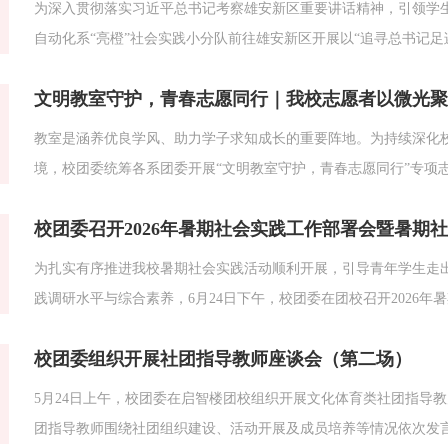
为深入贯彻落实习近平总书记考察雄安新区重要讲话精神，引领学生追
自动化系“亮橙”社会实践小分队前往雄安新区开展以“追寻总书记
时代建设，在观察中体悟新区发展。第一站走进启动区综合服务中心读
文明教室守护，青春志愿同行｜我校志愿者以微光聚
动区政务服务窗口考察，作出重要指示：要运用现代信息技术，...
教室是涵养优良学风、助力学子求知成长的重要阵地。为持续深化
境，校团委统筹各系团委开展“文明教室守护，青春志愿同行”专项
此次活动共覆盖259班次、6941人次，系级网络平台发布倡议和新
校团委召开2026年暑期社会实践工作部署会暨暑期
服务时长共计1283.26小时，共覆盖114间教室。活动开展以来，...
为扎实有序推进我校暑期社会实践活动顺利开展，引导青年学生走
践调研水平与综合素养，6月24日下午，校团委在团校召开2026
议由校团委书记庞进主持，各系团委书记，社会实践重点团队指导
校团委组织开展社团指导教师座谈会（第二场）
级社会实践小分队”，明确了本年度实践工作主题与重点实践方向，..
5月24日上午，校团委在启智楼团校组织开展文化体育类社团指导
团指导教师围绕社团组织建设、活动开展及成员培养等情况依次发