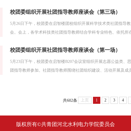
团的发展提出了宝贵的意见和建议。庞进解读了《河北水利电力学
校团委组织开展社团指导教师座谈会（第三场）
年审制度等方面明确了工作规范与标准。文化体育类社团指导教师要严
5月26日下午，校团委在启智楼团校组织开展科学技术类社团指导
会。会上，各学术科技类社团指导教师结合学科专业特色、依托所
培养以及科创竞赛备赛等工作依次发言。各位教师分享了现阶段社
校团委组织开展社团指导教师座谈会（第一场）
竞赛、科普宣讲等重点工作，为学校科学技术类社团的规范化、...
5月23日下午，校团委在启智楼B207会议室组织开展志愿公益类
团指导教师参加。社团指导教师围绕社团组织建设、活动开展及成
优化活动形式、增强育人实效、提升成员参与度等内容进行了交流
活动管理、指导教师履职要求、年审制度等方面明确了工作规范与标准
上页
1
2
3
4
共602条
版权所有©共青团河北水利电力学院委员会