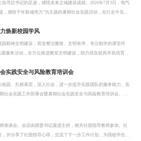
寻总书记的足迹，感悟未来之城建设成就。2026年7月3日，电气
足迹，感悟干年新城伟力”为主题的暑期社会实践活动，在行走中见证
懂雄安顶层规划2019年1月16日，习近平总书记亲临雄安新区启
力焕新校园学风
校园精神文明建设，营造整洁雅致、文明有序、专注勤学的课堂环
志愿服务活动，全方位推进教室文明建设，助力优良校风学风培育。
闻报道共14条，组织教室文明守护和卫生清扫志愿者1607人次，志愿
社会实践安全与风险教育培训会
出校园、扎根基层，深入社会，进一步提升实践团队的服务能力、实
年暑期社会实践工作部署会暨暑期社会实践安全与风险教育培训会。会
教师，团委全体教职工参加会议。会上通过投票确定了推荐申报“省
.
教师座谈会。会议由团委书记庞进主持，相关社团指导教师参加。社
言，并分享了社团指导心得，交流了下一步工作计划，为我校学生社