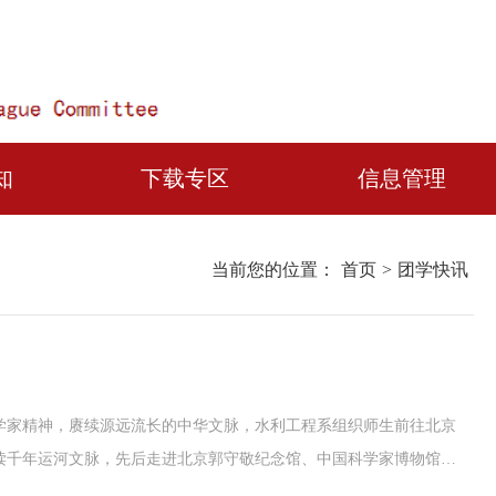
知
下载专区
信息管理
当前您的位置：
首页
>
团学快讯
学家精神，赓续源远流长的中华文脉，水利工程系组织师生前往北京
读千年运河文脉，先后走进北京郭守敬纪念馆、中国科学家博物馆、
年水韵文脉第一站，水利工程系师生走进郭守敬纪念馆，沉浸式回望