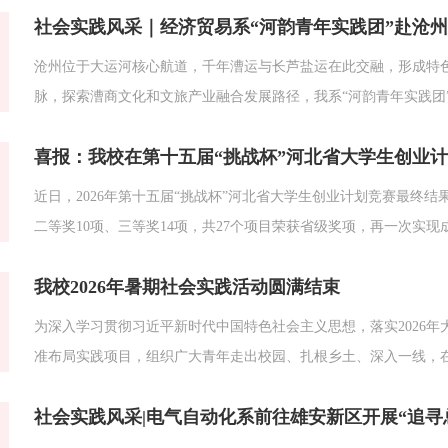
社会实践风采｜经济贸易系“河韵青年实践团”赴沧州
元代水利巨匠郭守敬波澜壮阔的治水生涯，深度触摸北京城千年水系的
沧州位于大运河核心航道，千年漕运与长芦盐运在此交融，形成特
脉，探索漕商文化和文旅产业融合发展路径，我系“河韵青年实践团”以
期“三下乡”社会实践，依托所学专业助力运河文脉传承与文旅经济
喜报：我校在第十五届“挑战杯”河北省大学生创业
站，团队走进中国大运河非物质文化遗产展示馆，...
近日，2026年第十五届“挑战杯”河北省大学生创业计划竞赛最终
二等奖10项、三等奖14项，共27个项目荣获省级奖项，再一次实
赛“优秀组织奖”。本届竞赛由共青团河北省委、河北省教育厅、河
我校2026年暑期社会实践活动圆满结束
院、河北省学生联合会共同主办。赛事自启动以来，...
为深入学习贯彻习近平新时代中国特色社会主义思想，落实2026年
准布局实践项目，组织广大青年走出校园、扎根乡土、深入一线，在社
期社会实践活动已全部结束。本次活动共组建校级重点小分队9支
社会实践风采|电气自动化系前往雄安新区开展“追
出水电专业特色，覆盖师生100人；个人实践方面，全校参与人数达到44