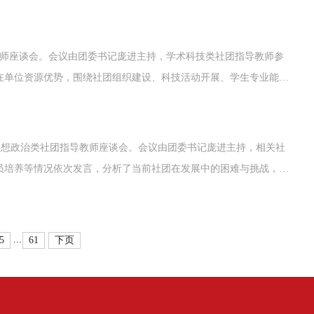
院学生社团相关制度》，重点从社团活动管理、指导教师履职要求、
格对标制度，...
教师座谈会。会议由团委书记庞进主持，学术科技类社团指导教师参
在单位资源优势，围绕社团组织建设、科技活动开展、学生专业能力
团发展的短板与困境，并结合专业育人方向规划后续科创实践、学科
、思想政治类社团指导教师座谈会。会议由团委书记庞进主持，相关社
员培养等情况依次发言，分析了当前社团在发展中的困难与挑战，就
分享。庞进解读了《河北水利电力学院学生社团相关制度》，从社团
。...
...
5
61
下页