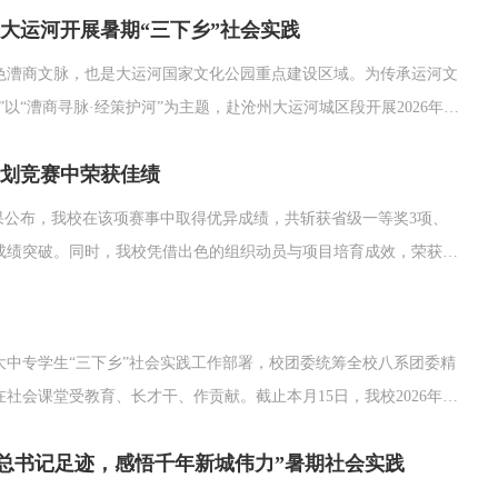
大运河开展暑期“三下乡”社会实践
演变脉络。...
色漕商文脉，也是大运河国家文化公园重点建设区域。为传承运河文
“漕商寻脉·经策护河”为主题，赴沧州大运河城区段开展2026年暑
发展。文脉溯源：走进大运河非遗展示馆，读懂漕运千年底蕴实践首
计划竞赛中荣获佳绩
结果公布，我校在该项赛事中取得优异成绩，共斩获省级一等奖3项、
现成绩突破。同时，我校凭借出色的组织动员与项目培育成效，荣获大
北省人力资源和社会保障厅、河北省科学技术协会、河北省社会科学
大中专学生“三下乡”社会实践工作部署，校团委统筹全校八系团委精
会课堂受教育、长才干、作贡献。截止本月15日，我校2026年暑
，主题涉及中华文脉传承、水文化、廉洁教育、社会服务等方面，突
寻总书记足迹，感悟千年新城伟力”暑期社会实践
83人，...