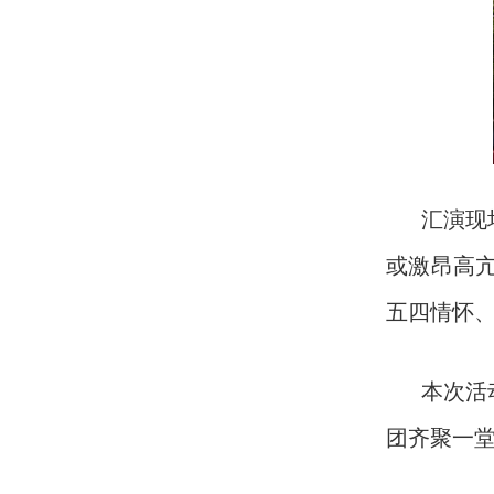
汇演现
或激昂高
五四情怀
本次活
团齐聚一