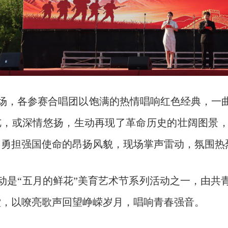
场，各参赛合唱团以饱满的热情唱响红色经典，一
亢，或深情悠扬，生动再现了革命历史的壮阔图景
、勇担强国使命的昂扬风貌，现场掌声雷动，氛围热
动是“五月的鲜花”美育艺术节系列活动之一，由共
堂，以嘹亮歌声回望峥嵘岁月，唱响青春强音。